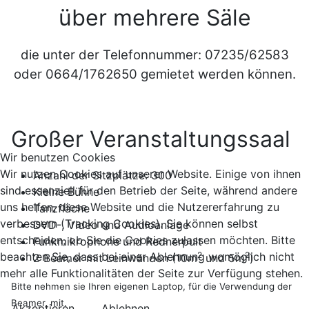
über mehrere Säle
die unter der Telefonnummer: 07235/62583
oder 0664/1762650
gemietet werden können.
Großer Veranstaltungssaal
Wir benutzen Cookies
Wir nutzen Cookies auf unserer Website. Einige von ihnen
Anzahl der Sitzplätze: 300
sind essenziell für den Betrieb der Seite, während andere
Kleine Bühne
uns helfen, diese Website und die Nutzererfahrung zu
Tanzfläche
verbessern (Tracking Cookies). Sie können selbst
DVD-, Video und Audioanlage
entscheiden, ob Sie die Cookies zulassen möchten. Bitte
Funkmikrophone und Rednerpult
2
2
beachten Sie, dass bei einer Ablehnung womöglich nicht
2 Beamer mit Leinwänden (10m
und 5m
)
mehr alle Funktionalitäten der Seite zur Verfügung stehen.
Bitte nehmen sie Ihren eigenen Laptop, für die Verwendung der
Beamer, mit.
Akzeptieren
Ablehnen